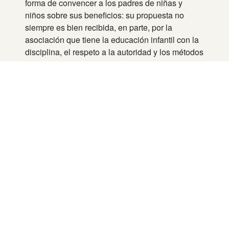
forma de convencer a los padres de niñas y
niños sobre sus beneficios: su propuesta no
siempre es bien recibida, en parte, por la
asociación que tiene la educación infantil con la
disciplina, el respeto a la autoridad y los métodos
de educación más convencionales.
Los laboratorios de juego reportarán su trabajo a
través de la medición de las capacidades
cognitivas, conducta, lenguaje oral y capacidad
de juego de los niños que participan en ellos.
Todo esto hace evidente que el juego no
solamente divierte, también educa y prepara a
los pequeños para la vida adulta en un sinfín de
niveles.
Se sabe que
el juego ayuda a desarrollar la
imaginación
y crear lazos sociales más sanos,
también es una forma de impulsar el desarrollo
neurológico y lingüístico de los niños, además de